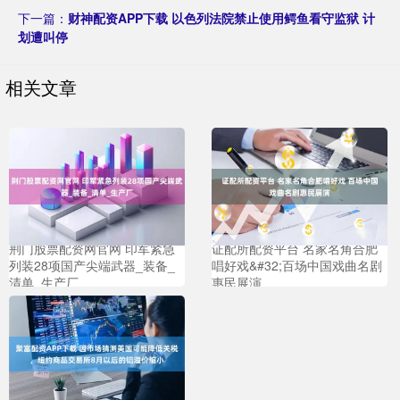
下一篇：
财神配资APP下载 以色列法院禁止使用鳄鱼看守监狱 计
划遭叫停
相关文章
荆门股票配资网官网 印军紧急
证配所配资平台 名家名角合肥
列装28项国产尖端武器_装备_
唱好戏&#32;百场中国戏曲名剧
清单_生产厂
惠民展演