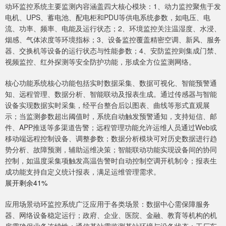
动环监控系统主要监测内容涵盖四大核心模块：1、动力监控聚焦于发
电机、UPS、蓄电池、配电柜和PDU等供电系统参数，如电压、电
流、功率、频率、电能及运行状态；2、环境监控关注温湿度、水浸、
烟感、气体浓度等环境指标；3、设备监控覆盖精密空调、新风、服务
器、交换机等设备的运行状态与性能参数；4、安防监控则集成门禁、
视频监控、红外探测等安全防护功能，形成全方位监测网络。
核心功能系统核心功能包括实时数据采集、数据可视化、智能预警通
知、远程管理、数据分析、智能联动及报表生成。通过传感器与智能
设备实现数据实时采集，经平台整合后以图表、曲线等形式直观展
示；当监测参数超出阈值时，系统自动触发预警通知，支持短信、邮
件、APP推送等多渠道告警；远程管理功能允许运维人员通过Web或
移动端远程控制设备、调整参数；数据分析模块可对历史数据进行趋
势分析、故障预测，辅助运维决策；智能联动功能实现设备间的协同
控制，如温度采集项触发高温告警时自动控制空调开机制冷；报表生
成功能支持自定义统计报表，满足运维管理需求。
展开剩余41%
应用场景动环监控系统广泛应用于各类场景：数据中心需保障服务
器、网络设备稳定运行；政府、企业、医院、金融、教育等机构的机