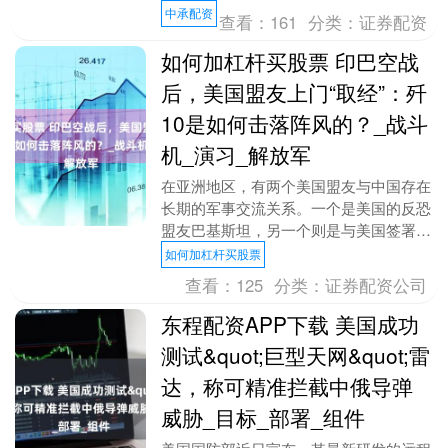
如何呢？ 6月27日，美国商务部公布的最
中承配资
查看：
161
分类：
证券配资
新数据....
如何加杠杆买股票 印巴空战
后，美国盟友上门“取经”：歼
10是如何击落阵风的？_战斗
机_演习_解放军
在亚洲地区，有两个美国盟友与中国存在
长期的军事交流关系。一个是美国的反恐
盟友巴基斯坦，另一个则是与美国签署了
战略联盟和伙伴关系的泰国。这两个国家
如何加杠杆买股票
都装备了北约战斗....
查看：
125
分类：
证券配资公司
东程配资APP下载 美国成功
测试&quot;巨型天网&quot;雷
达，称可精准拦截中俄导弹
威胁_目标_部署_组件