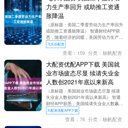
力生产率回升 或助推工资通
胀降温
（原标题：美国二季度劳动力生产率回升
或助推工资通胀降温） 智通财经APP获
悉，随着经济的回暖，美国劳动力生产率
在第二季度反弹，有助于遏制与工资相关
飞乐乐配资
的通胀压力。....
查看：
159
分类：
杨帆配资
大配资优配APP下载 美国就
业市场疲态尽显 续请失业金
人数创2021年底以来新高
（原标题：美国就业市场疲态尽显 续请
失业金人数创2021年底以来新高） 智通
财经APP获悉，美国续请失业金人数飙升
至2021年11月以来的最高水平，进一步
大配资优配APP下载
表明劳....
查看：
76
分类：
杨帆配资