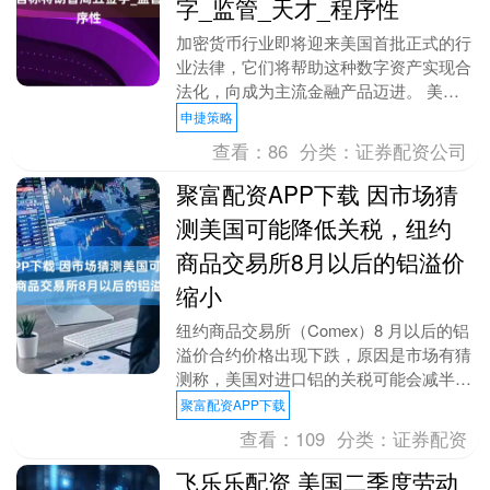
字_监管_天才_程序性
加密货币行业即将迎来美国首批正式的行
业法律，它们将帮助这种数字资产实现合
法化，向成为主流金融产品迈进。 美东
时间7月17日周四美股尾盘时段，美国众
申捷策略
议院以压倒性优....
查看：
86
分类：
证券配资公司
聚富配资APP下载 因市场猜
测美国可能降低关税，纽约
商品交易所8月以后的铝溢价
缩小
纽约商品交易所（Comex）8 月以后的铝
溢价合约价格出现下跌，原因是市场有猜
测称，美国对进口铝的关税可能会减半，
或者主要供应国加拿大可能获得豁免。
聚富配资APP下载
铝关税是美....
查看：
109
分类：
证券配资
飞乐乐配资 美国二季度劳动