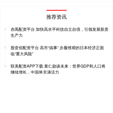
推荐资讯
赤禹配资平台 加快高水平科技自立自强，引领发展新质
生产力
股壹佰配资平台 高市“搞事” 步履维艰的日本经济正面
临“重大风险”
联美配资APP下载 黄仁勋谈未来：世界GDP和人口将
继续增长，中国将充满活力
银泰证券 华金证券：给予顺络电子买入评级
股天下配资官网 JRPG《Cross Reverie》上线Steam
新截图欣赏