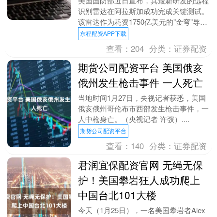
美国国防部近日宣布，其最新研发的远程
识别雷达在阿拉斯加成功完成关键测试。
该雷达作为耗资1750亿美元的"金穹"导弹
防御系统核心组件，首次实现对2000公
东程配资APP下载
里外高速....
查看：
204
分类：
证券配资
期货公司配资平台 美国俄亥
俄州发生枪击事件 一人死亡
当地时间1月27日，央视记者获悉，美国
俄亥俄州哥伦布市西部发生枪击事件，一
人中枪身亡。（央视记者 许弢）....
期货公司配资平台
查看：
140
分类：
证券配资
君润宜保配资官网 无绳无保
护！美国攀岩狂人成功爬上
中国台北101大楼
今天（1月25日），一名美国攀岩者Alex