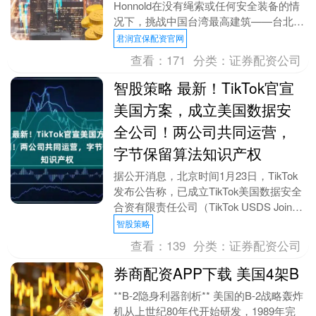
Honnold在没有绳索或任何安全装备的情
况下，挑战中国台湾最高建筑——台北
101，完成了一次大胆壮举。现场吸引了
君润宜保配资官网
数....
查看：
171
分类：
证券配资公司
智股策略 最新！TikTok官宣
美国方案，成立美国数据安
全公司！两公司共同运营，
字节保留算法知识产权
据公开消息，北京时间1月23日，TikTok
发布公告称，已成立TikTok美国数据安全
合资有限责任公司（TikTok USDS Joint
Venture LL....
智股策略
查看：
139
分类：
证券配资公司
券商配资APP下载 美国4架B
**B-2隐身利器剖析** 美国的B-2战略轰炸
机从上世纪80年代开始研发，1989年完