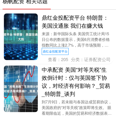
杨帆配资 相关话题
鼎红金投配资平台 特朗普：
美国没通胀 我们在赚大钱
来源：新华国际头条 美国劳工统计局15
日公布的数据显示，美国6月消费者价格
指数同比上涨2.7%，高于市场预期，为2
月以来最大同比涨幅。 数据显示，剔除
鼎红金投配资平台
波动较大的....
查看：
205
分类：
证券配资公司
中承配资 美国“对等关税”生
效倒计时：仅与英国签下协
议，对经济有何影响？_贸易
_特朗普_谈判
到7月9日，若未能与各国达成贸易协议，
美国政府的“对等关税”政策即将生效。 眼
看期限临近，美国的贸易和经济数据表现