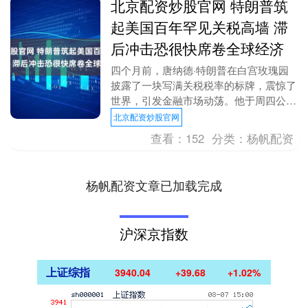
北京配资炒股官网 特朗普筑
起美国百年罕见关税高墙 滞
后冲击恐很快席卷全球经济
四个月前，唐纳德·特朗普在白宫玫瑰园
披露了一块写满关税税率的标牌，震惊了
世界，引发金融市场动荡。他于周四公布
的修订版本在投资者中引发的反应则更为
北京配资炒股官网
温和。 但15%....
查看：
152
分类：
杨帆配资
杨帆配资文章已加载完成
沪深京指数
上证综指
3940.04
+39.68
+1.02%