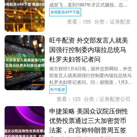
成首飞，直到1997年才正式服役。总共
只生产了21架，其中一架在2008....
券商配资APP下载
查看：
155
分类：
证券配资
旺牛配资 外交部发言人就美
国强行控制委内瑞拉总统马
杜罗夫妇答记者问
南方财经1月4日电，据外交部网站，外交
部发言人就美国强行控制委内瑞拉总统马
杜罗夫妇答记者问。问：据报道，1月3
日，美国派兵强行控制委内瑞拉总统马杜
旺牛配资
罗夫妇并移送出....
查看：
123
分类：
证券配资公司
申捷策略 美国众议院压倒性
优势投票通过三大加密货币
法案，白宫称特朗普周五签