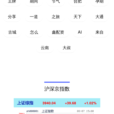
王牌
期间
节气
合肥
孕期
分享
一道
之旅
天下
大通
古城
怎么
鑫配资
AI
来自
云南
大叔
沪深京指数
上证综指
3940.04
+39.68
+1.02%