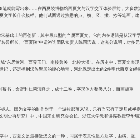
只需8笔就能写出来……在西夏陵博物馆西夏文与汉字交互体验屏前，大多数
夏文字长什么模样。他们试图透过熟悉的点、横、竖、撇、捺等笔画，建
仿宋基础上的再创新，其中最典型的当属西夏文。它的内在逻辑是从汉字
名誉所长、“西夏陵”申遗咨询团队负责人陈同滨说，这充分说明，对多元
疆域“东尽黄河、西界玉门、南接萧关，北控大漠”。在历史中，西夏文表现
世纪，还远播到汉族聚居的腹心地带，河北保定出土的2件明代西夏文经
自制蕃书，命野利仁荣演绎之，成十二卷，字形体方整类八分，而画颇重
要标志。因为文字的制作对于一个游牧部落来说，只有当它有了定居或半
夏文明史再研究》中，中国宋史研究会会长、浙江大学敦和讲席教授李华瑞
字中，西夏文是最接近汉文的一种，同属于表意性质方块字，由横、竖、