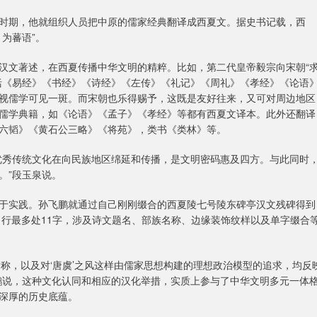
时期，他就组织人员把中原的儒家经典翻译成西夏文。据史书记载，西
为蕃语”。
汉文著述，在西夏传播中华文明的精粹。比如，第二代皇帝毅宗向宋朝“
括《易经》《书经》《诗经》《左传》《礼记》《周礼》《孝经》《论语
视儒学可见一斑。而宋朝也乐得赐予，这既是友好往来，又可对周边地区
儒学典籍，如《论语》《孟子》《孝经》等都有西夏文译本。此外还翻译
六韬》《黄石公三略》《将苑》，类书《类林》等。
优秀传统文化在向民族地区绵延和传播，是文明密码惠及四方。与此同时
。”段玉泉说。
于实践。孙飞鹏就通过自己刚刚缀合的西夏陵七号陵东碑亭汉文残碑得到
，行最多处11字，涉及诗文题名、部族名称、边缘装饰纹样以及单字缀合
的指称，以及对‘唐虞’之风这样由儒家思想构建的理想政治模型的追求，均反
鹏说，这种文化认同和相应的汉化举措，实质上参与了中华文明多元一体
深厚的历史底蕴。