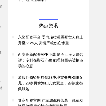
游
热点资讯
学
永隆配资平台 委内瑞拉强震死亡人数上
升至6125人 灾情严峻伤亡惨重
幢
西安高新配资APP下载 影石回应大疆起
诉：专利在影石产生 能理解巨头被抢市
场的心态
港股T+0配资 原创23岁地震失去双腿女
定
儿，28岁再嫁海归儿女双全，连鲁豫都
这
佩服她
券商配资官网 红军城战役落幕：俄军劝
降显效背后的战略博弈新格局