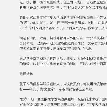
点、拐、撇、捺等笔画构成，自上而下成行，自右而左成篇
科书《番汉合时掌中珠》中，党项“双语人才”骨勒茂才就说
长期研究西夏文的宁夏大学西夏学研究院研究员段玉泉告诉
的“爬”，就是由“手、足、行”三部分会意组成。同时，西夏语
语“单”字对应西夏字基础上，加上西夏文的“衣”做偏旁，从
周边的回鹘、吐蕃、契丹等都有自己的语言，十分重视本民
力的体现。“造新字不是凭空就能造得出来的，文字是有规
假名和越南的字喃等，也深受汉字的影响。”他说。
正是基于汉字成熟的构造方法，西夏文很快创制成功并推广
的繁荣、印刷业的进步都有直接的影响，可以说对整个西夏
传播精粹
孔子作为儒家学派的创始人，从汉代开始，都被历代统治者
措——尊孔子为“文宣帝”，令各州郡皆要立庙祭祀。
“仁孝一朝，西夏的儒学发展达到顶峰，包括‘始建学校于国中
宣王’的封谥规格，这在中国历史上绝无仅有。”宁夏大学西