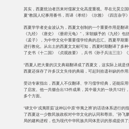
其实，西夏统治者历来对儒家文化高度重视。早在元昊立国
夏“教国人纪事用番书，而译《孝经》《尔雅》《四言杂字》
西夏学学者史金波认为，西夏文创制的一个重要作用是翻译
《九经》《唐史》《册府元龟》”，宋朝赐予的《九经》包
《孟子》，为中华文化中重要儒学经典的总汇。西夏早期重
进行教化。从出土的西夏文文献可知，西夏时期翻译了多种
了史书《十二国》《贞观政要》，兵书《孙子兵法三注》《
“西夏人把大量的汉文典籍翻译成了西夏文，这实际上就是
西夏还保存了许多汉文失传的典籍，可起到拾遗补缺的作用
受访专家指出，西夏人不仅翻译、学习儒学经典，还能应用
了启发。他一共缀合出13件成果，其中最大的一块共12行
多个方面。
“碑文中‘戎夷匪茹’这种以中原‘华夷之辨’的话语体系进行
了西夏这一少数民族政权对中华文化的认同和尊崇。”孙飞
局的建构进程，也为现代中华民族共同体意识的形成提供了