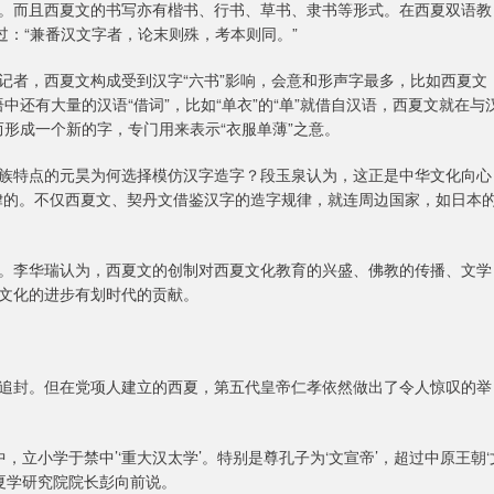
。而且西夏文的书写亦有楷书、行书、草书、隶书等形式。在西夏双语教
过：“兼番汉文字者，论末则殊，考本则同。”
记者，西夏文构成受到汉字“六书”影响，会意和形声字最多，比如西夏文
中还有大量的汉语“借词”，比如“单衣”的“单”就借自汉语，西夏文就在与
而形成一个新的字，专门用来表示“衣服单薄”之意。
族特点的元昊为何选择模仿汉字造字？段玉泉认为，这正是中华文化向心
律的。不仅西夏文、契丹文借鉴汉字的造字规律，就连周边国家，如日本
。李华瑞认为，西夏文的创制对西夏文化教育的兴盛、佛教的传播、文学
文化的进步有划时代的贡献。
追封。但在党项人建立的西夏，第五代皇帝仁孝依然做出了令人惊叹的举
，立小学于禁中’‘重大汉太学’。特别是尊孔子为‘文宣帝’，超过中原王朝‘
夏学研究院院长彭向前说。