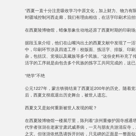
“西夏一直十分注意吸收学习中原文化，加上财力、物力有
时疆域控制河西走廊，我们有理由相信，在活字印刷术沿丝
在西夏陵博物馆，蜡像形象生动地还原了西夏时期的印刷场
据段玉泉介绍，他们在山嘴沟出土的西夏文献中发现了一活
中，印刷环节涉及四道工序：校版面、拣活字、排版、印刷
杂，包括汉、党项以及藏族等多个民族。“这份史料补充了
活字的工序就是由包含多个民族的拣字工共同完成的，这已
“绝学”不绝
公元1227年，蒙古铁骑结束了西夏近200年的历史。随
后，西夏文彻底退出历史舞台，被世人遗忘。
西夏文又是如何重新被世人发现的呢？
在西夏陵博物馆一楼展厅里，陈列着“凉州重修护国寺感通塔
代学者张澍在老家甘肃武威养病，一天与朋友共游清应寺，
之灾。但张澍依然恳请拆开封砖，只见碑的正面是一整面似