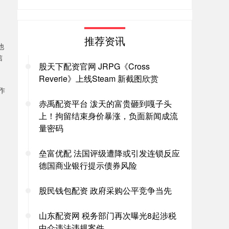
推荐资讯
他
信
股天下配资官网 JRPG《Cross
Reverie》上线Steam 新截图欣赏
作
赤禹配资平台 泼天的富贵砸到嘎子头
上！拘留结束身价暴涨，负面新闻成流
量密码
垒富优配 法国评级遭降或引发连锁反应
德国商业银行提示债券风险
股民钱包配资 政府采购公平竞争当先
山东配资网 税务部门再次曝光8起涉税
中介违法违规案件