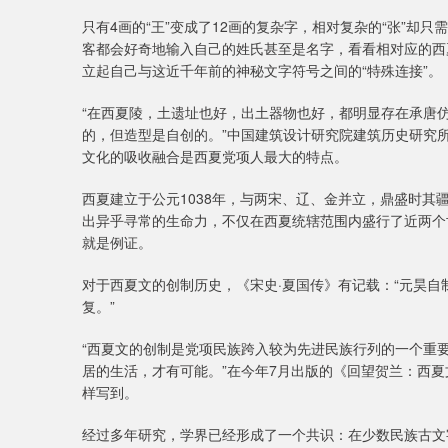
只有4画的“王”变成了12画的复杂字，相对复杂的“张”却
客都会好奇地输入自己的姓氏甚至是名字，看看相对应的西
立起自己与这近千年前的神秘文字符号之间的“特殊连接”。
“在西夏陵，土遗址也好，出土器物也好，都明显存在承唐
的，但造型是自创的。”中国建筑设计研究院建筑历史研究所
文化的吸收融合是西夏党项人最大的特点。
西夏建立于公元1038年，与两宋、辽、金并立，鼎盛时其
出异乎寻常的生命力，不仅在西夏统辖范围内盛行了近两个
就是例证。
对于西夏文的创制历史，《宋史·夏国传》有记载：“元昊
复。”
“西夏文的创制是党项民族跨入较为先进民族行列的一个重
居的生活，才有可能。”在今年7月出版的《回望贺兰：西
样写到。
经过多年研究，学界已经形成了一个共识：在少数民族古文