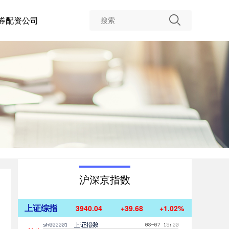
券配资公司
沪深京指数
上证综指
3940.04
+39.68
+1.02%