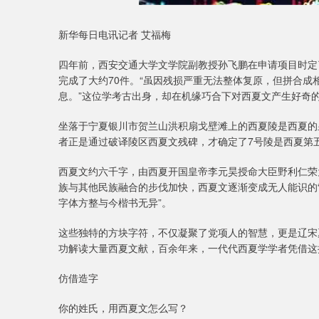
新华每日电讯记者 艾福梅
四年前，西安交通大学文学院副教授孙飞鹏在申请项目时定
完成了大约70件。“虽因残损严重无法整体复原，但拼合
息。”这位学考古出身，却在机缘巧合下对西夏文产生好奇
坐落于宁夏银川市贺兰山洪积扇戈壁滩上的西夏陵是西夏的皇
者正是通过破译陵区西夏文残碑，才确定了7号陵是西夏第
西夏文约六千字，由西夏开国皇帝李元昊授命大臣野利仁荣
族与其他民族融合的步伐加快，西夏文逐渐变成无人能识的“
字体方整与今楷书无异”。
这些独特的方块字符，不仅凝聚了党项人的智慧，更是辽宋
功解读大量西夏文献，百余年来，一代代西夏学学者凭借这
仿借造字
你的姓氏，用西夏文怎么写？