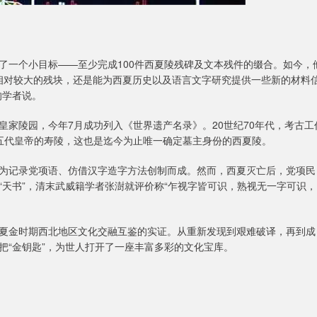
了一个小目标——至少完成100件西夏陵残碑及文本残件的缀合。如今，
成相对较大的残块，还是能为西夏历史以及语言文字研究提供一些新的材料
的学者说。
家陵园，今年7月成功列入《世界遗产名录》。20世纪70年代，考古工
五代皇帝的寿陵，这也是迄今为止唯一确定墓主身份的西夏陵。
为记录党项语、仿借汉字造字方法创制而成。然而，西夏灭亡后，党项民
天书”，清末武威籍学者张澍就评价称“乍视字皆可识，熟视无一字可识，
夏金时期西北地区文化交融互鉴的实证。从重新发现到艰难破译，再到成
把“金钥匙”，为世人打开了一座丰富多彩的文化宝库。