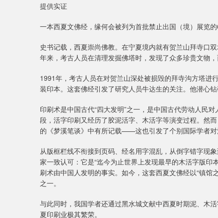
提供实证
一本西夏文佛经，缘何会被列为首批禁止出国（境）展览的
史书记载，西夏崇尚佛教。在宁夏境内就有贺兰山拜寺口双
年来，考古人员在清理发掘佛塔时，发现了众多珍贵文物，
1991年，考古人员在对贺兰山深处被损毁的拜寺沟方塔进
装印本。这套佛经引发了研究人员牛达生的关注。他潜心钻
印刷术是中国古代“四大发明”之一，是中国古代劳动人民
段，活字印刷又经历了胶泥活字、木活字等演变过程。然而
的《梦溪笔谈》中有所记载——这也引发了个别国际学者对
从版框栏线不衔接到页码、经名用字混乱，从倒字错字现象
家一致认可：它是“迄今为止世界上发现最早的木活字版印
刷术由中国人发明的事实。如今，这套西夏文佛经以“镇馆
之一。
与此同时，我国学者还通过黑水城文献中西夏时期泥、木活
夏印刷业极其繁荣。