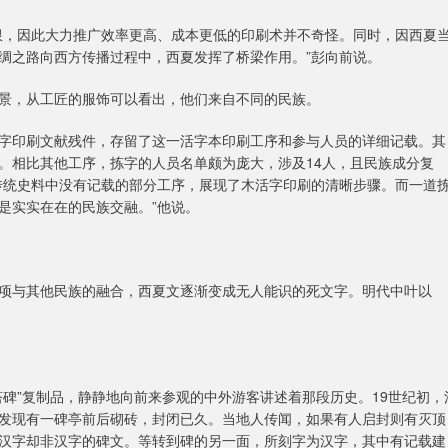
限，因此大力推广效率更高、成本更低的印刷术并不奇怪。同时，因西夏
绸之路向西方传播过程中，西夏发挥了桥梁作用。”彭向前说。
景，从工匠的服饰可以看出，他们来自不同的民族。
字印刷文献残件，存留了这一活字本印刷工序和参与人员的详细记载。其
。相比其他工序，拣字的人员名单颇为庞大，涉及14人，且民族成分复
传统史料中没有记载的部分工序，展现了木活字印刷的清晰步骤。而一道
是实实在在的民族交融。”他说。
着党项与其他民族的融合，西夏文逐渐变成无人能识的死文字。明代中叶以
碑”复制品，静静地向前来参观的中外游客讲述着那段历史。19世纪初，
发现有一碑亭前后砌砖，封闭已久。当地人传闻，如果有人启封则有灭顶
汉字却非汉字的碑文。等转到碑的另一面，所刻字为汉字，其中有记载建