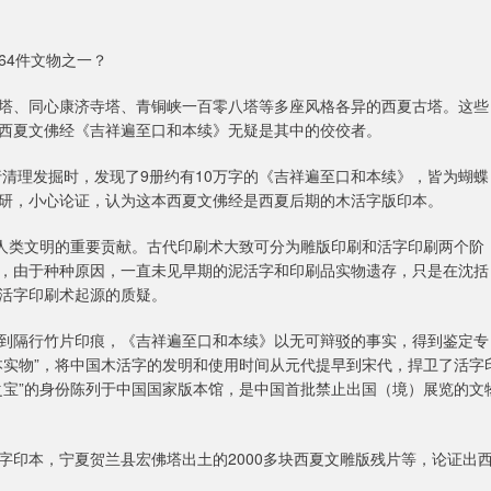
64件文物之一？
塔、同心康济寺塔、青铜峡一百零八塔等多座风格各异的西夏古塔。这些
西夏文佛经《吉祥遍至口和本续》无疑是其中的佼佼者。
行清理发掘时，发现了9册约有10万字的《吉祥遍至口和本续》，皆为蝴蝶
研，小心论证，认为这本西夏文佛经是西夏后期的木活字版印本。
对人类文明的重要贡献。古代印刷术大致可分为雕版印刷和活字印刷两个阶
，由于种种原因，一直未见早期的泥活字和印刷品实物遗存，只是在沈括
活字印刷术起源的质疑。
到隔行竹片印痕，《吉祥遍至口和本续》以无可辩驳的事实，得到鉴定专
本实物”，将中国木活字的发明和使用时间从元代提早到宋代，捍卫了活字
之宝”的身份陈列于中国国家版本馆，是中国首批禁止出国（境）展览的文
字印本，宁夏贺兰县宏佛塔出土的2000多块西夏文雕版残片等，论证出