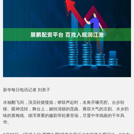
新华每日电讯记者 刘美子
水袖翻飞间，演员轻拢慢捻；锣鼓声起时，名角开嗓亮腔。台步轻
移、眼神流转，舞台上，婉转清丽的昆曲、雍容大气的京剧、水乡韵
味的黄梅戏、雄浑厚重的徽剧等轮番登场，尽显中华戏曲的千年风
华。