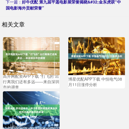
下一篇：
好牛优配 第九届平遥电影展荣誉揭晓&#32;金东虎获“中
国电影海外贡献荣誉”
相关文章
高开网配资APP下载 “打飞的”出
博星优配APP下载 中恒电气08
行离我们还有多远——来自深圳
月11日涨停分析
市的调查