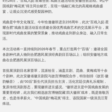
9月28日，“百戏入皖·星耀合肥”戏曲主题活动在安徽合肥启动。9位中
国戏剧“梅花奖”得主同台献艺，呈现一场融汇南北的高规格戏曲盛
宴，让观众沉浸式感受梨园神韵。
戏曲是中华文化瑰宝。今年恰逢徽班进京235周年，此次“百戏入皖·星
耀合肥”戏曲主题活动旨在搭建全国优秀戏曲艺术的交流展示平台，展
现新时代戏曲发展的繁荣景象，推动戏曲走到群众身边、融入日常生
活。
本次活动将一直持续到2026年春节，重点打造两个“百场”：邀请全国
各剧种代表人物到合肥惠民展演经典剧目百场以上；组织安徽地方戏
曲在合肥惠民展演百场以上。
首批展演剧目名家荟萃，流派纷呈，涵盖京剧、昆曲、黄梅戏等十余
个剧种。此次安徽省徽京剧院与故宫博物院合作，特别创排《故宫·徽
韵畅音》，由“00后”新生代演员担当主演，活化宫廷仪典礼乐规制，
复原传统演剧形态，重现徽班进京盛况。“徽班进京是中国戏曲发展的
重要里程碑，此次我们精选故宫博物院藏‘四大徽班’戏本，既是致敬历
史，也是传承薪火。”中国戏剧“梅花奖”得主、该院国家一级演员汪育
殊说。