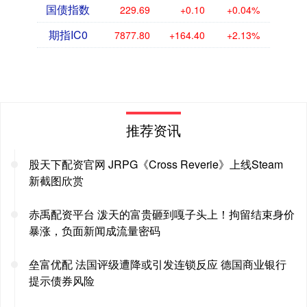
国债指数
229.69
+0.10
+0.04%
期指IC0
7877.80
+164.40
+2.13%
推荐资讯
股天下配资官网 JRPG《Cross Reverie》上线Steam
新截图欣赏
赤禹配资平台 泼天的富贵砸到嘎子头上！拘留结束身价
暴涨，负面新闻成流量密码
垒富优配 法国评级遭降或引发连锁反应 德国商业银行
提示债券风险