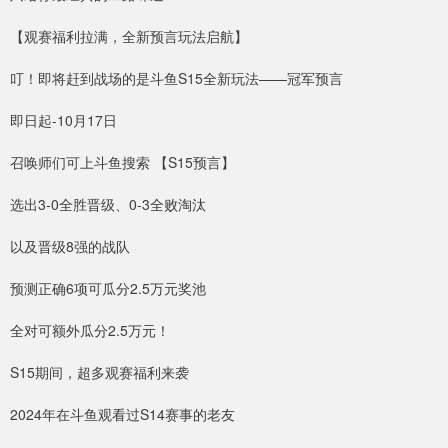
【观赛福利拉满，全新预言玩法启航】
叮！即将赶到战场的是斗鱼S15全新玩法——冠军预言
即日起-10月17日
召唤师们可上斗鱼搜索 【S15预言】
选出3-0全胜晋级、0-3全败淘汰
以及晋级8强的战队
预测正确6项可瓜分2.5万元奖池
全对可额外瓜分2.5万元！
S15期间，超多观赛福利来袭
2024年在斗鱼观看过S14赛事的老友