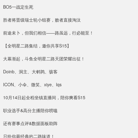
BO5一战定生死
胜者将晋级瑞士轮小组赛，败者直接淘汰
前途未卜，但我们相信——路虽远，行必能至！
【全明星二路集结，邀你共享S15】
大幕渐起，斗鱼全明星二路天团荣耀出征！
Doinb、洞主、大鹌鹑、骇客
ICON、小伞、微笑、xiye、lqs
10月14日起全程坐镇直播间，陪你爽看S15
职业选手&高分主播陪你唠嗑
还有赛事点评&数据面板助阵
只给你最经典的二路味道！